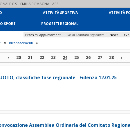
NALE C.S.I. EMILIA ROMAGNA - APS
O
ATTIVITÀ SPORTIVA
ATTIVITÀ F
LO SPORT
PROGETTI REGIONALI
Prossimi appuntamenti
Sei in Comitato Regionale:
News
Eve
»
»
vi
Riconoscimenti
‹
20
21
22
23
24
25
26
27
28
›
UOTO, classifiche fase regionale - Fidenza 12.01.25
onvocazione Assemblea Ordinaria del Comitato Regiona