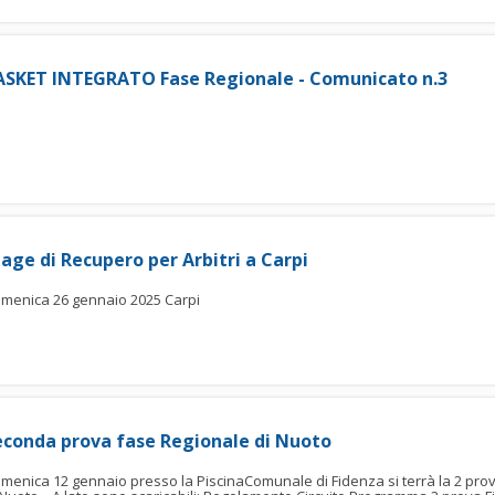
ASKET INTEGRATO Fase Regionale - Comunicato n.3
age di Recupero per Arbitri a Carpi
menica 26 gennaio 2025 Carpi
econda prova fase Regionale di Nuoto
menica 12 gennaio presso la PiscinaComunale di Fidenza si terrà la 2 pro