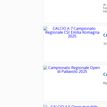
Ai
l’
Ho
C
15
C
Ri