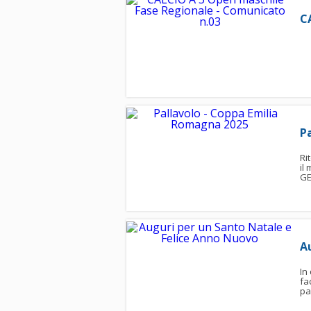
C
P
Ri
il
GE
A
In
fa
pa