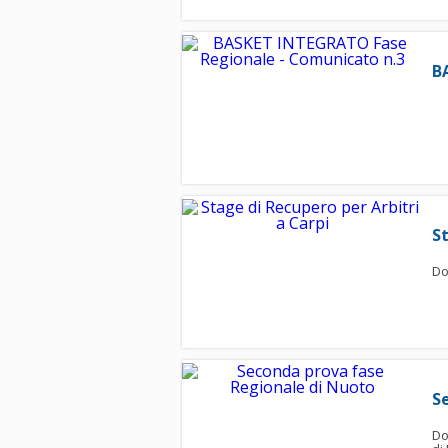
B
St
Do
S
Do