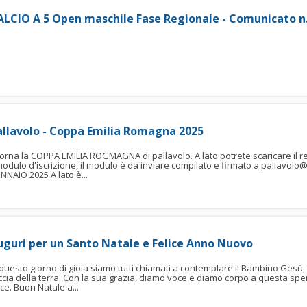
ALCIO A 5 Open maschile Fase Regionale - Comunicato n
allavolo - Coppa Emilia Romagna 2025
torna la COPPA EMILIA ROGMAGNA di pallavolo. A lato potrete scaricare il 
 modulo d'iscrizione, il modulo è da inviare compilato e firmato a pallavolo
NNAIO 2025 A lato è...
uguri per un Santo Natale e Felice Anno Nuovo
 questo giorno di gioia siamo tutti chiamati a contemplare il Bambino Gesù
ccia della terra. Con la sua grazia, diamo voce e diamo corpo a questa sper
ce. Buon Natale a...