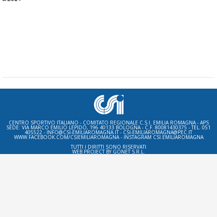
CENTRO SPORTIVO ITALIANO - COMITATO REGIONALE C.S.I. EMILIA ROMAGNA - APS
SEDE: VIA MARCO EMILIO LEPIDO, 196 40133 BOLOGNA - C.F. 80081430375 - TEL. 051
405522 - INFO@CSI-EMILIAROMAGNA.IT - CSI-EMILIAROMAGNA@PEC.IT
WWW.FACEBOOK.COM/CSIEMILIAROMAGNA - INSTAGRAM CSI.EMILIAROMAGNA
TUTTI I DIRITTI SONO RISERVATI
WEB PROJECT BY
GONET S.R.L.