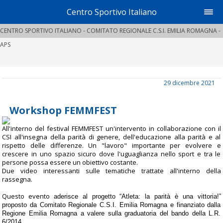
Centro Sportivo Italiano
CENTRO SPORTIVO ITALIANO - COMITATO REGIONALE C.S.I. EMILIA ROMAGNA -
APS
29 dicembre 2021
Workshop FEMMFEST
All'interno del festival FEMMFEST un'intervento in collaborazione con il
CSI all'insegna della parità di genere, dell'educazione alla parità e al
rispetto delle differenze. Un "lavoro" importante per evolvere e
crescere in uno spazio sicuro dove l'uguaglianza nello sport e tra le
persone possa essere un obiettivo costante.
Due video interessanti sulle tematiche trattate all'interno della
rassegna.
Questo evento
aderisce al progetto “Atleta: la parità è una vittoria!” 
proposto da Comitato Regionale C.S.I. Emilia Romagna e finanziato dalla 
Regione Emilia Romagna a valere sulla graduatoria del bando della L.R. 
6/2014