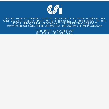
CENTRO SPORTIVO ITALIANO - COMITATO REGIONALE C.S.I. EMILIA ROMAGNA - APS
SEDE: VIA MARCO EMILIO LEPIDO, 196 40133 BOLOGNA - C.F. 80081430375 - TEL. 051
405522 - INFO@CSI-EMILIAROMAGNA.IT - CSI-EMILIAROMAGNA@PEC.IT
WWW.FACEBOOK.COM/CSIEMILIAROMAGNA - INSTAGRAM CSI.EMILIAROMAGNA
TUTTI I DIRITTI SONO RISERVATI
WEB PROJECT BY
GONET S.R.L.