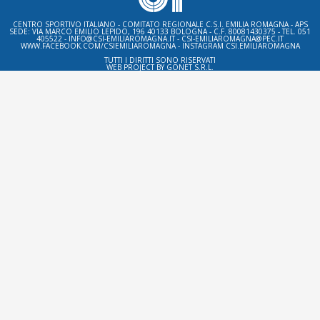
CENTRO SPORTIVO ITALIANO - COMITATO REGIONALE C.S.I. EMILIA ROMAGNA - APS
SEDE: VIA MARCO EMILIO LEPIDO, 196 40133 BOLOGNA - C.F. 80081430375 - TEL. 051
405522 - INFO@CSI-EMILIAROMAGNA.IT - CSI-EMILIAROMAGNA@PEC.IT
WWW.FACEBOOK.COM/CSIEMILIAROMAGNA - INSTAGRAM CSI.EMILIAROMAGNA
TUTTI I DIRITTI SONO RISERVATI
WEB PROJECT BY
GONET S.R.L.