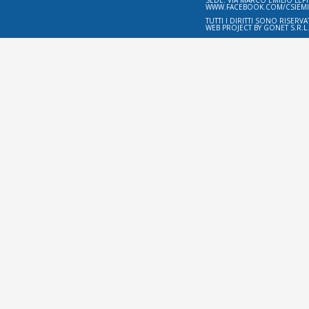
SEDE: VIA MARCO EMILIO LEPI
WWW.FACEBOOK.COM/CSIEMIL
TUTTI I DIRITTI SONO RISERVA
WEB PROJECT BY
GONET S.R.L.