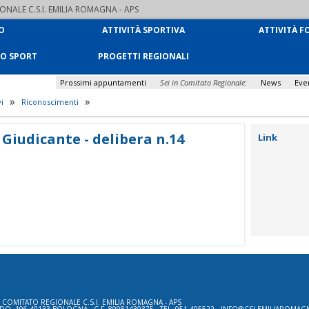
NALE C.S.I. EMILIA ROMAGNA - APS
O
ATTIVITÀ SPORTIVA
ATTIVITÀ F
LO SPORT
PROGETTI REGIONALI
Prossimi appuntamenti
Sei in Comitato Regionale:
News
Eve
»
»
vi
Riconoscimenti
iudicante - delibera n.14
Link
 COMITATO REGIONALE C.S.I. EMILIA ROMAGNA - APS