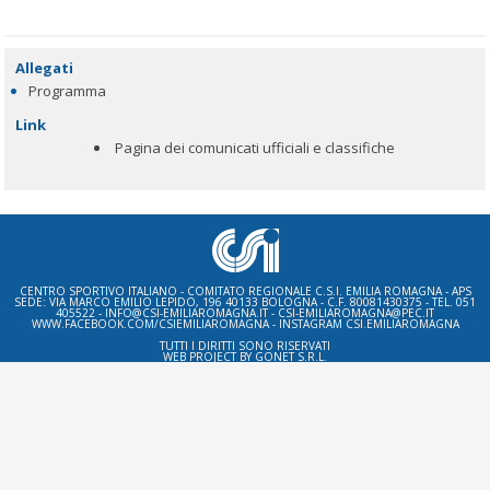
Allegati
Programma
Link
Pagina dei comunicati ufficiali e classifiche
CENTRO SPORTIVO ITALIANO - COMITATO REGIONALE C.S.I. EMILIA ROMAGNA - APS
SEDE: VIA MARCO EMILIO LEPIDO, 196 40133 BOLOGNA - C.F. 80081430375 - TEL. 051
405522 - INFO@CSI-EMILIAROMAGNA.IT - CSI-EMILIAROMAGNA@PEC.IT
WWW.FACEBOOK.COM/CSIEMILIAROMAGNA - INSTAGRAM CSI.EMILIAROMAGNA
TUTTI I DIRITTI SONO RISERVATI
WEB PROJECT BY
GONET S.R.L.