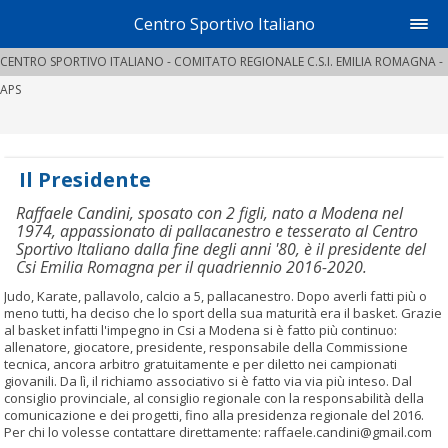
Centro Sportivo Italiano
CENTRO SPORTIVO ITALIANO - COMITATO REGIONALE C.S.I. EMILIA ROMAGNA -
APS
Il Presidente
Raffaele Candini, sposato con 2 figli, nato a Modena nel
1974, appassionato di pallacanestro e tesserato al Centro
Sportivo Italiano dalla fine degli anni '80, è il presidente del
Csi Emilia Romagna per il quadriennio 2016-2020.
Judo, Karate, pallavolo, calcio a 5, pallacanestro. Dopo averli fatti più o
meno tutti, ha deciso che lo sport della sua maturità era il basket. Grazie
al basket infatti l'impegno in Csi a Modena si è fatto più continuo:
allenatore, giocatore, presidente, responsabile della Commissione
tecnica, ancora arbitro gratuitamente e per diletto nei campionati
giovanili. Da lì, il richiamo associativo si è fatto via via più inteso. Dal
consiglio provinciale, al consiglio regionale con la responsabilità della
comunicazione e dei progetti, fino alla presidenza regionale del 2016.
Per chi lo volesse contattare direttamente: raffaele.candini@gmail.com