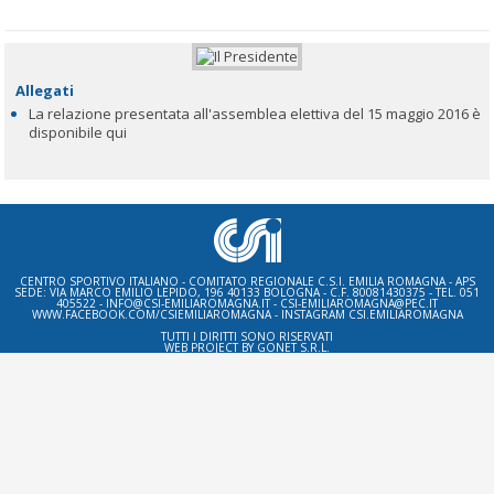
Allegati
La relazione presentata all'assemblea elettiva del 15 maggio 2016 è
disponibile qui
CENTRO SPORTIVO ITALIANO - COMITATO REGIONALE C.S.I. EMILIA ROMAGNA - APS
SEDE: VIA MARCO EMILIO LEPIDO, 196 40133 BOLOGNA - C.F. 80081430375 - TEL. 051
405522 - INFO@CSI-EMILIAROMAGNA.IT - CSI-EMILIAROMAGNA@PEC.IT
WWW.FACEBOOK.COM/CSIEMILIAROMAGNA - INSTAGRAM CSI.EMILIAROMAGNA
TUTTI I DIRITTI SONO RISERVATI
WEB PROJECT BY
GONET S.R.L.