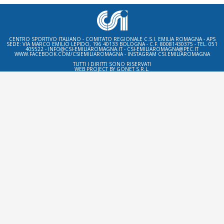
CENTRO SPORTIVO ITALIANO - COMITATO REGIONALE C.S.I. EMILIA ROMAGNA - APS
SEDE: VIA MARCO EMILIO LEPIDO, 196 40133 BOLOGNA - C.F. 80081430375 - TEL. 051
405522 - INFO@CSI-EMILIAROMAGNA.IT - CSI-EMILIAROMAGNA@PEC.IT
WWW.FACEBOOK.COM/CSIEMILIAROMAGNA - INSTAGRAM CSI.EMILIAROMAGNA
TUTTI I DIRITTI SONO RISERVATI
WEB PROJECT BY
GONET S.R.L.