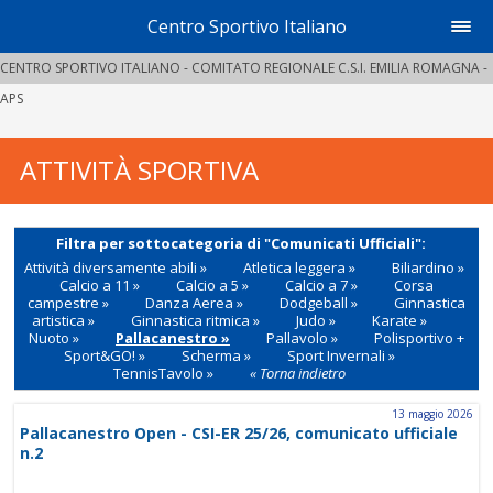
Centro Sportivo Italiano
CENTRO SPORTIVO ITALIANO - COMITATO REGIONALE C.S.I. EMILIA ROMAGNA -
APS
ATTIVITÀ SPORTIVA
Filtra per sottocategoria di "Comunicati Ufficiali":
Attività diversamente abili »
Atletica leggera »
Biliardino »
Calcio a 11 »
Calcio a 5 »
Calcio a 7 »
Corsa
campestre »
Danza Aerea »
Dodgeball »
Ginnastica
artistica »
Ginnastica ritmica »
Judo »
Karate »
Nuoto »
Pallacanestro »
Pallavolo »
Polisportivo +
Sport&GO! »
Scherma »
Sport Invernali »
TennisTavolo »
« Torna indietro
13 maggio 2026
Pallacanestro Open - CSI-ER 25/26, comunicato ufficiale
n.2